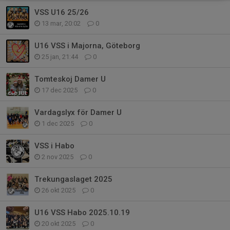
VSS U16 25/26
13 mar, 20:02
0
U16 VSS i Majorna, Göteborg
25 jan, 21:44
0
Tomteskoj Damer U
17 dec 2025
0
Vardagslyx för Damer U
1 dec 2025
0
VSS i Habo
2 nov 2025
0
Trekungaslaget 2025
26 okt 2025
0
U16 VSS Habo 2025.10.19
20 okt 2025
0