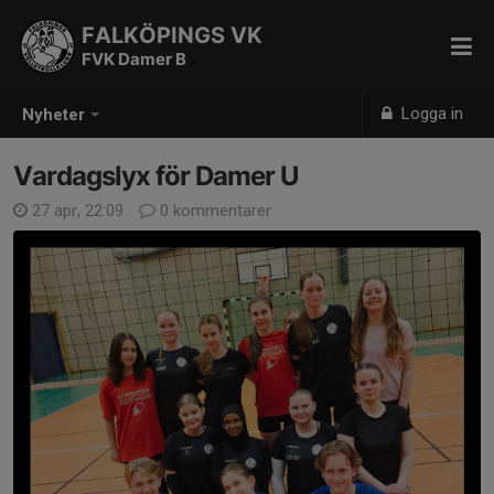
FALKÖPINGS VK
FVK Damer B
Logga in
Nyheter
Vardagslyx för Damer U
27 apr, 22:09
0 kommentarer