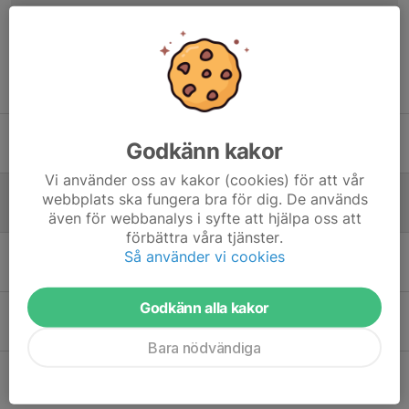
Tidigare nyheter
Damer U - Örebro Challenge
Godkänn kakor
3 maj, 18:17
0
Vi använder oss av kakor (cookies) för att vår
Vardagslyx för Damer U
webbplats ska fungera bra för dig. De används
27 apr, 22:09
0
även för webbanalys i syfte att hjälpa oss att
förbättra våra tjänster.
Damer U - U16 Mästerskapet 2026
Så använder vi cookies
19 apr, 15:33
0
Godkänn alla kakor
Damer U - VSS Senior 25/26
16 apr, 14:01
0
Bara nödvändiga
Senior VSS Borås 2026.03.28
28 mar, 20:40
0