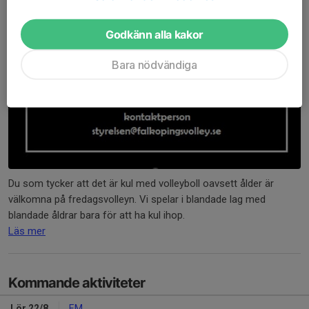
Godkänn alla kakor
Bara nödvändiga
Du som tycker att det är kul med volleyboll oavsett ålder är
välkomna på fredagsvolleyn. Vi spelar i blandade lag med
blandade åldrar bara för att ha kul ihop.
Läs mer
Kommande aktiviteter
Lör 22/8
EM