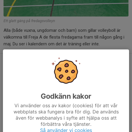
Ett glatt gäng på fredagsvolleyn
Alla (både vuxna, ungdomar och barn) som gillar volleyboll är
välkomna till Freja A de flesta fredagarna fram till någon gång i
maj. Du ser i kalendern om det är träning eller inte.
Nu kör vi igång med fredagsvolleyn
17 sep 2024
Godkänn kakor
Vi använder oss av kakor (cookies) för att vår
webbplats ska fungera bra för dig. De används
även för webbanalys i syfte att hjälpa oss att
förbättra våra tjänster.
Så använder vi cookies