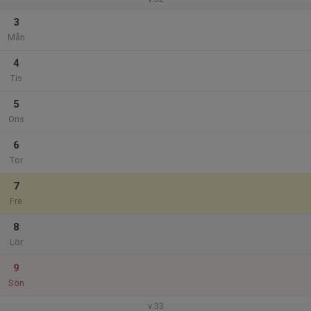
3
Mån
4
Tis
5
Ons
6
Tor
7
Fre
8
Lör
9
Sön
v.33