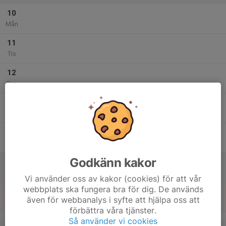
10
Mån
11
Tis
12
Ons
13
Tor
14
Fre
Godkänn kakor
15
Lör
Vi använder oss av kakor (cookies) för att vår
webbplats ska fungera bra för dig. De används
16
även för webbanalys i syfte att hjälpa oss att
Sön
förbättra våra tjänster.
v.34
Så använder vi cookies