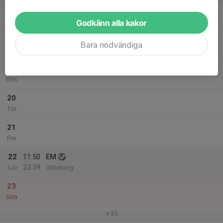
17
Mån
Godkänn alla kakor
18
Bara nödvändiga
Tis
19
Ons
20
Tor
21
Fre
22
11:50
EM
23:59
Lör
Göteborg
23
Sön
v.35