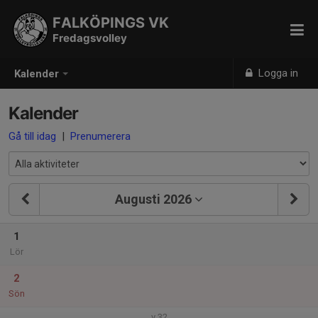
FALKÖPINGS VK
Fredagsvolley
Logga in
Kalender
Kalender
Gå till idag
|
Prenumerera
Augusti 2026
1
Lör
2
Sön
v.32