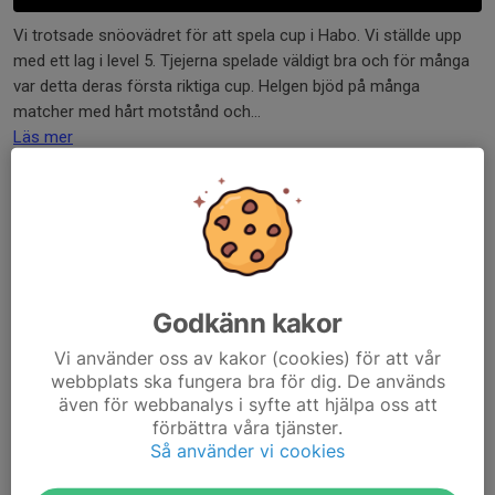
Vi trotsade snöovädret för att spela cup i Habo. Vi ställde upp
med ett lag i level 5. Tjejerna spelade väldigt bra och för många
var detta deras första riktiga cup. Helgen bjöd på många
matcher med hårt motstånd och...
Läs mer
Nu kör vi
22 aug 2025
0 kommentarer
Nu börjar vi med volleybollen igen.
Vi kommer träna måndagar och onsdagar 19.00-20.30.
Godkänn kakor
Ta gärna med er kompisar som vill prova på så ses vi på
måndag.
Vi använder oss av kakor (cookies) för att vår
webbplats ska fungera bra för dig. De används
Tränarna
även för webbanalys i syfte att hjälpa oss att
Läs mer
förbättra våra tjänster.
Så använder vi cookies
Örebro Challenge 2025