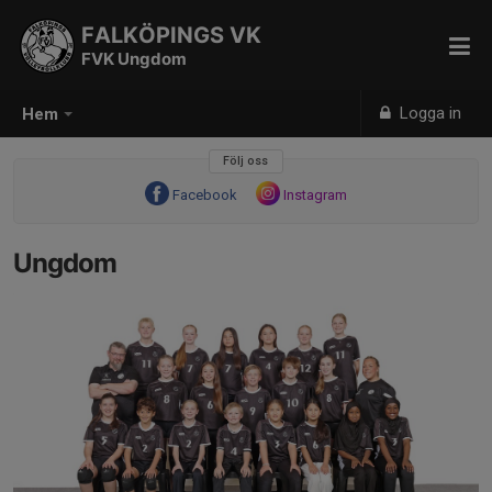
FALKÖPINGS VK
FVK Ungdom
Logga in
Hem
Följ oss
Facebook
Instagram
Ungdom