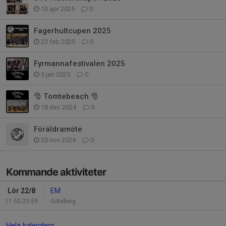
13 apr 2025
0
Fagerhultcupen 2025
23 feb 2025
0
Fyrmannafestivalen 2025
5 jan 2025
0
🎅 Tomtebeach 🎅
18 dec 2024
0
Föräldramöte
20 nov 2024
0
Kommande aktiviteter
Lör 22/8
EM
11:50-23:59
Göteborg
Hela kalendern