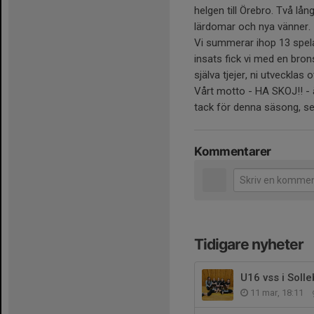
helgen till Örebro. Två lå
lärdomar och nya vänner.
Vi summerar ihop 13 spela
insats fick vi med en bron
själva tjejer, ni utvecklas
Vårt motto - HA SKOJ!! - ä
tack för denna säsong, ses
Kommentarer
Tidigare nyheter
U16 vss i Soll
11 mar, 18:11