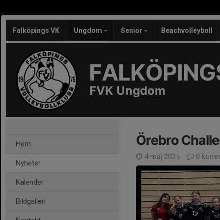
Falköpings VK
Ungdom
Senior
Beachvolleyboll
FALKÖPING
FVK Ungdom
Örebro Chall
Hem
4 maj 2025
0 komm
Nyheter
Kalender
Bildgalleri