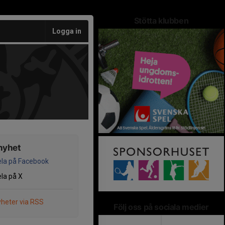
Stötta klubben
Logga in
nyhet
la på Facebook
la på X
heter via RSS
Följ oss på sociala medier