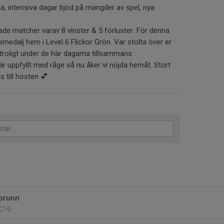
nga, intensiva dagar bjöd på mängder av spel, nya
de matcher varav 8 vinster & 5 förluster. För denna
smedalj hem i Level 6 Flickor Grön. Var stolta över er
 otroligt under de här dagarna tillsammans.
r uppfyllt med råge så nu åker vi nöjda hemåt. Stort
 till hösten 💕
ebrunn
0