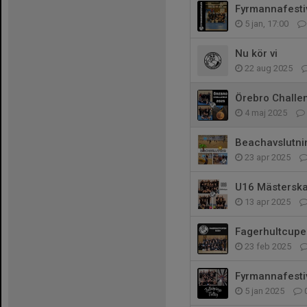
Fyrmannafesti
5 jan, 17:00
Nu kör vi
22 aug 2025
Örebro Challe
4 maj 2025
Beachavslutni
23 apr 2025
U16 Mästersk
13 apr 2025
Fagerhultcupe
23 feb 2025
Fyrmannafesti
5 jan 2025