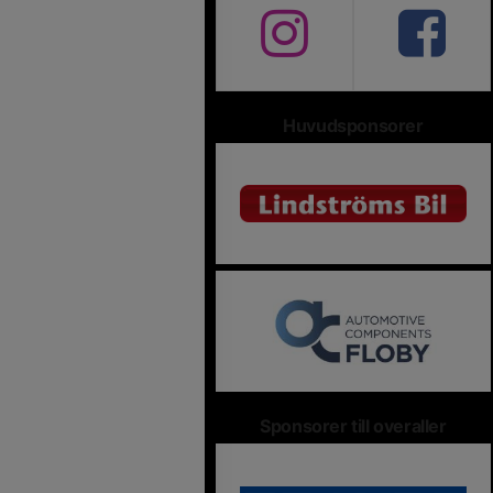
Huvudsponsorer
Sponsorer till overaller