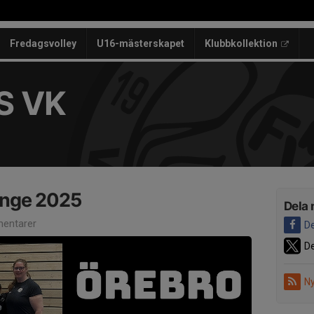
Fredagsvolley
U16-mästerskapet
Klubbkollektion
S VK
enge 2025
Dela 
entarer
De
De
Ny