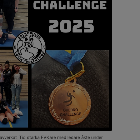
avverkat. Tio starka FVKare med ledare åkte under