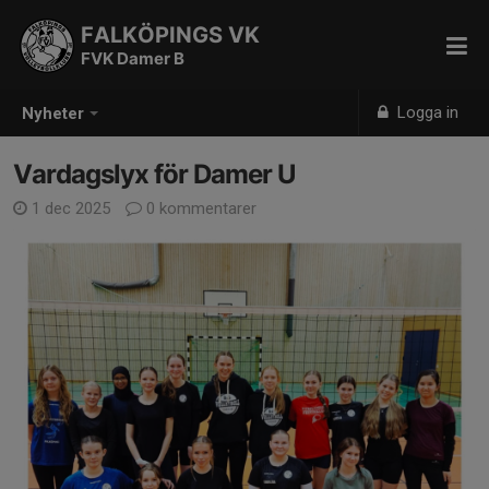
FALKÖPINGS VK
FVK Damer B
Logga in
Nyheter
Vardagslyx för Damer U
1 dec 2025
0 kommentarer