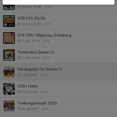
Senior VSS Borås 2026.03.28
28 mar, 20:40
0
VSS U16 25/26
13 mar, 20:02
0
U16 VSS i Majorna, Göteborg
25 jan, 21:44
0
Tomteskoj Damer U
17 dec 2025
0
Vardagslyx för Damer U
1 dec 2025
0
VSS i Habo
2 nov 2025
0
Trekungaslaget 2025
26 okt 2025
0