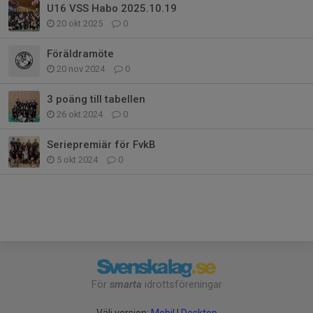
U16 VSS Habo 2025.10.19
20 okt 2025
0
Föräldramöte
20 nov 2024
0
3 poäng till tabellen
26 okt 2024
0
Seriepremiär för FvkB
5 okt 2024
0
För
smarta
idrottsföreningar
Välj version:
Mobil
|
Desktop