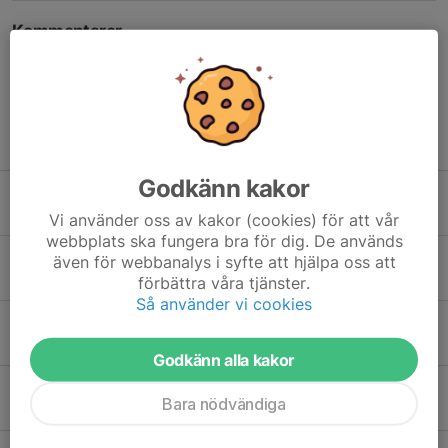
Kommentarer
Tidigare nyheter
Godkänn kakor
Damer U - Örebro Challenge
3 maj, 18:17
0
Vi använder oss av kakor (cookies) för att vår
webbplats ska fungera bra för dig. De används
Vardagslyx för Damer U
även för webbanalys i syfte att hjälpa oss att
27 apr, 22:09
0
förbättra våra tjänster.
Så använder vi cookies
Damer U - U16 Mästerskapet 2026
19 apr, 15:33
0
Godkänn alla kakor
Damer U - VSS Senior 25/26
Bara nödvändiga
16 apr, 14:01
0