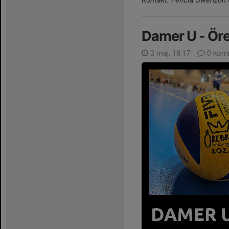
Damer U - Ör
3 maj, 18:17
0 kom