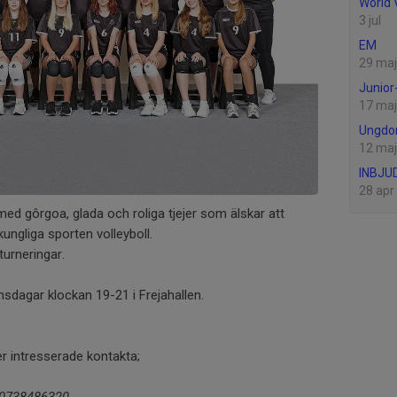
World 
3 jul
EM
29 maj
Junio
17 maj
Ungdo
12 maj
INBJU
28 apr
ed gôrgoa, glada och roliga tjejer som älskar att
kungliga sporten volleyboll.
turneringar.
sdagar klockan 19-21 i Frejahallen.
er intresserade kontakta;
 0738486320