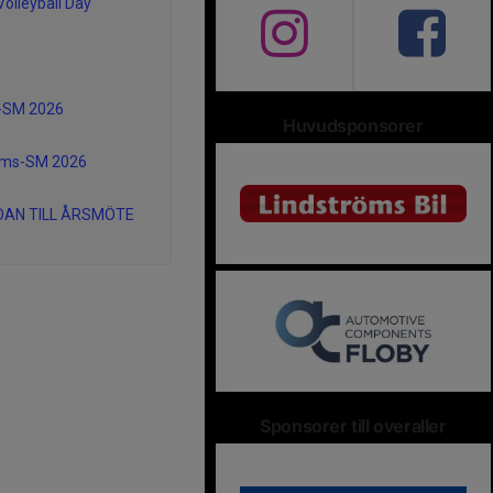
Volleyball Day
r-SM 2026
Huvudsponsorer
ms-SM 2026
DAN TILL ÅRSMÖTE
Sponsorer till overaller