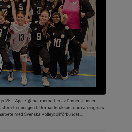
gs VK - Äpple 🍎 har merparten av Damer U under
ordstora turneringen U16-mästerskapet som arrangeras
marbete med Svenska Volleybollförbundet....