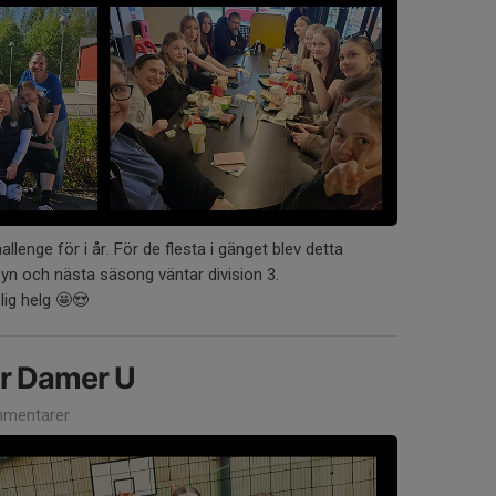
lenge för i år. För de flesta i gänget blev detta
eyn och nästa säsong väntar division 3.
lig helg 🤩😍
ör Damer U
mentarer