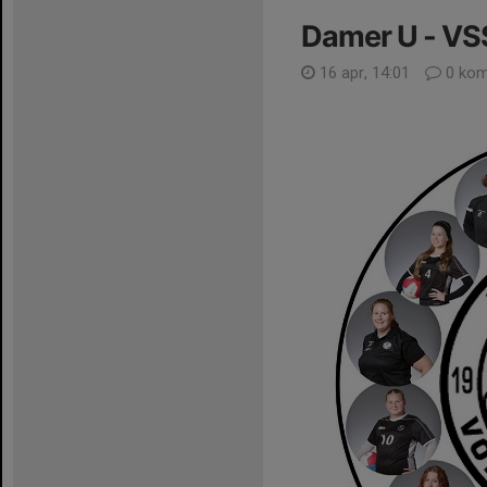
Damer U - VS
16 apr, 14:01
0 kom