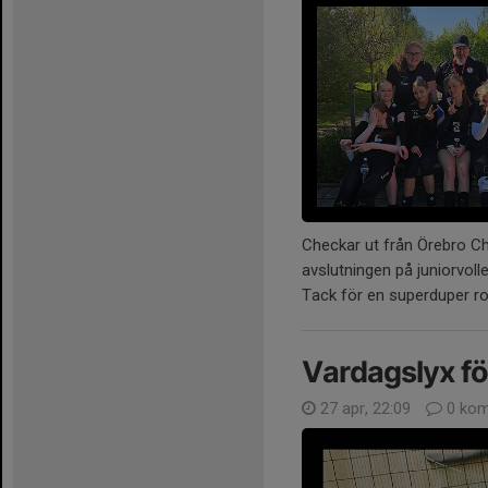
Checkar ut från Örebro Chal
avslutningen på juniorvoll
Tack för en superduper ro
Vardagslyx f
27 apr, 22:09
0 kom