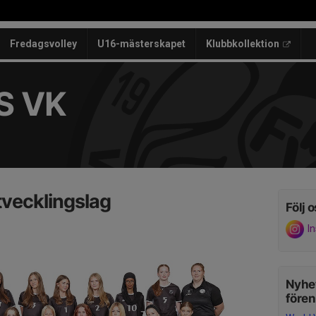
Fredagsvolley
U16-mästerskapet
Klubbkollektion
S VK
vecklingslag
Följ o
I
Nyhet
före