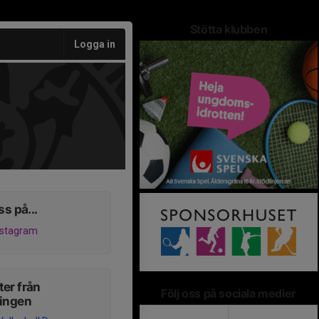
Stötta klubben
Logga in
ss på...
nstagram
er från
Följ oss på sociala medier
ningen