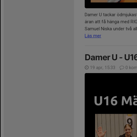
Damer U tackar ödmjukast 
äran att få hänga med RI
Samuel Niska under två all
Läs mer
Damer U - U1
19 apr, 15:33
0 kom