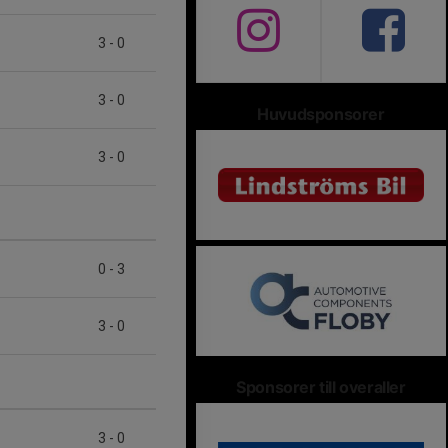
3
-
0
3
-
0
Huvudsponsorer
3
-
0
0
-
3
3
-
0
Sponsorer till overaller
3
-
0