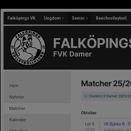
Falköpings VK
Ungdom
Senior
Beachvolleyboll
FALKÖPING
FVK Damer
Matcher 25/2
Hem
Division 3 Damer 2025/26 - Division 3 V
Nyheter
Matcher
Oktober
Kalender
Lör 4
VK Bjärke B - 
10:00
Bjärkehallen, So