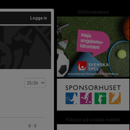
Stötta klubben
Logga in
Följ oss på sociala medier
0
-
3