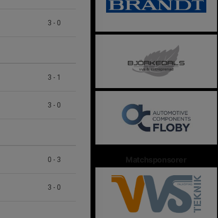
3
-
0
3
-
1
3
-
0
Matchsponsorer
0
-
3
3
-
0