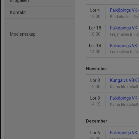
Bildgalleri
Lör 4
Falköpings VK 
Kontakt
12:00
Bjärkehallen, So
Lör 18
Falköpings VK 
Medlemskap
10:30
Frejahallen B, F
Lör 18
Falköpings VK 
14:30
Frejahallen B, F
November
Lör 8
Kungälvs VBK B
12:00
Kärna Idrottshall
Lör 8
Falköpings VK 
14:15
Kärna Idrottshall
December
Lör 6
Falköpings VK 