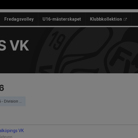
Fredagsvolley
U16-mästerskapet
Klubbkollektion
S VK
6
ästra - Öst Damer
Falköpings VK
llebrunn