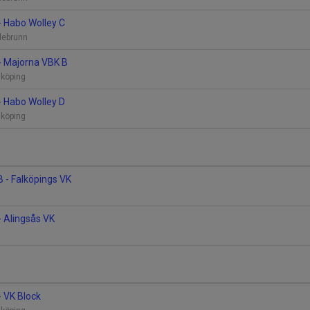
- Habo Wolley C
llebrunn
- Majorna VBK B
alköping
- Habo Wolley D
alköping
 - Falköpings VK
- Alingsås VK
- VK Block