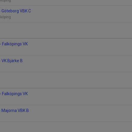
alköping
- Göteborg VBK C
alköping
- Falköpings VK
- VK Bjärke B
- Falköpings VK
- Majorna VBK B