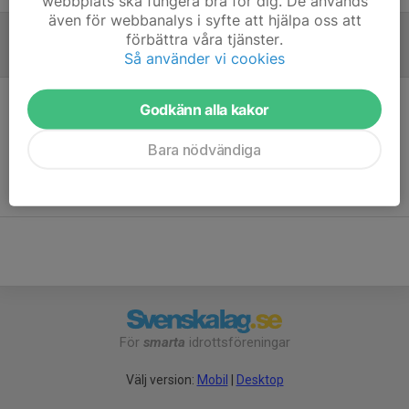
webbplats ska fungera bra för dig. De används
även för webbanalys i syfte att hjälpa oss att
förbättra våra tjänster.
Referat
Så använder vi cookies
Godkänn alla kakor
Inget referat skrivet
Bara nödvändiga
För
smarta
idrottsföreningar
Välj version:
Mobil
|
Desktop