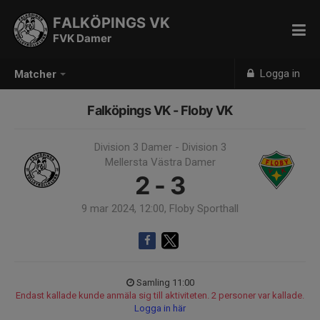
FALKÖPINGS VK
FVK Damer
Logga in
Matcher
Falköpings VK - Floby VK
Division 3 Damer - Division 3
Mellersta Västra Damer
2 - 3
9 mar 2024, 12:00, Floby Sporthall
Samling 11:00
Endast kallade kunde anmäla sig till aktiviteten. 2 personer var kallade.
Logga in här