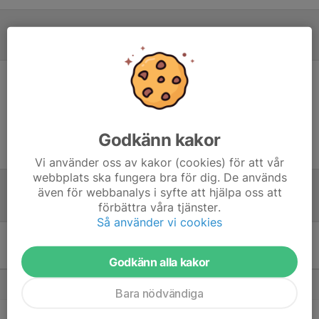
Referat
Inget referat skrivet
Godkänn kakor
Vi använder oss av kakor (cookies) för att vår
webbplats ska fungera bra för dig. De används
även för webbanalys i syfte att hjälpa oss att
Tabell
förbättra våra tjänster.
Så använder vi cookies
Division 3 Damer - Division
3 Mellersta Västra Damer
M
P
Godkänn alla kakor
1. KFUM Örebro Volley B
14
39
Bara nödvändiga
2. Degerfors VBK Orion B
14
38