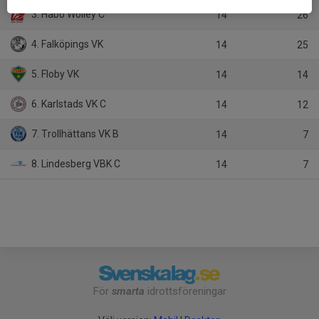
3. Habo Wolley C
14
26
4. Falköpings VK
14
25
5. Floby VK
14
14
6. Karlstads VK C
14
12
7. Trollhättans VK B
14
7
8. Lindesberg VBK C
14
7
För
smarta
idrottsföreningar