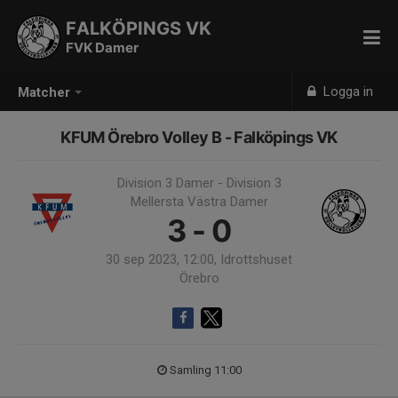
FALKÖPINGS VK
FVK Damer
Logga in
Matcher
KFUM Örebro Volley B - Falköpings VK
Division 3 Damer - Division 3
Mellersta Västra Damer
3 - 0
30 sep 2023, 12:00, Idrottshuset
Örebro
Samling 11:00