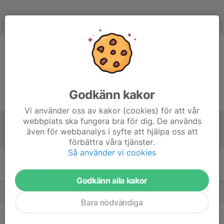
Referat
Inget referat skrivet
Godkänn kakor
Vi använder oss av kakor (cookies) för att vår
webbplats ska fungera bra för dig. De används
även för webbanalys i syfte att hjälpa oss att
Tabell
förbättra våra tjänster.
Så använder vi cookies
Division 3 Damer - Division
3 Mellersta Västra Damer
M
P
Godkänn alla kakor
1. KFUM Örebro Volley B
14
39
Bara nödvändiga
2. Degerfors VBK Orion B
14
38